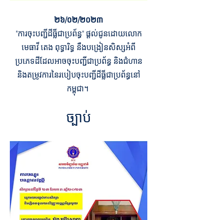
២៦/០២/២០២៣
"ការចុះបញ្ជីដីធ្លីជាប្រព័ន្ធ" ផ្តល់ជូនដោយលោក
មេធាវី តេង ពុទ្ធារិទ្ធ នឹងបង្រៀនសិស្សអំពី
ប្រភេទដីដែលអាចចុះបញ្ជីជាប្រព័ន្ធ និងជំហាន
និងតម្រូវការនៃរបៀបចុះបញ្ជីដីធ្លីជាប្រព័ន្ធនៅ
កម្ពុជា។
ច្បាប់