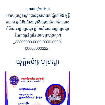
៣១/០៣/២០២៣
"ទោសព្រហ្មទណ្ឌ" ផ្តល់ជូនដោយបណ្ឌិត ម៉ុង មុន្នី
សោភា ផ្តល់ឱ្យសិស្សានុសិស្សយល់កាន់តែច្បាស់
អំពីទោសព្រហ្មទណ្ឌ ប្រភេទនៃទោសព្រហ្មទណ្ឌ
និងភាពធ្ងន់ធ្ងរនៃទោសព្រហ្មទណ្ឌ។
_22200000-0000-0000-0000-
00000000222_
យុត្តិធម៌ព្រហ្មទណ្ឌ