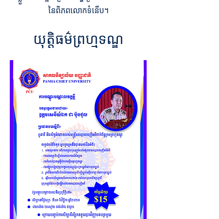
នៃពិភពលោកទំនើប។
យុត្តិធម៌ព្រហ្មទណ្ឌ