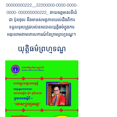
00000000222__22200000-0000-0000-
0000- 000000000222_ នាយឧត្តមសេនីយ៍
ជា ប៊ុនថុល នឹងមានសមត្ថភាពយល់ដឹងពីការ
ទទួលខុសត្រូវរបស់នគរបាលយុត្តិធម៌ក្នុងការ
អនុលោមតាមគោលការណ៍នៃក្រមព្រហ្មទណ្ឌ។
យុត្តិធម៌ព្រហ្មទណ្ឌ