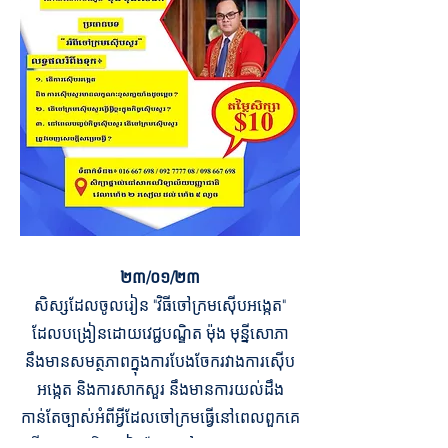
២៣/០១/២៣
សិស្សដែលចូលរៀន "វិធីចៅក្រមស៊ើបអង្កេត"
ដែលបង្រៀនដោយវេជ្ជបណ្ឌិត ម៉ុង មុន្នីសោភា
នឹងមានសមត្ថភាពក្នុងការបែងចែករវាងការស៊ើប
អង្កេត និងការសាកសួរ នឹងមានការយល់ដឹង
កាន់តែច្បាស់អំពីអ្វីដែលចៅក្រមធ្វើនៅពេលពួកគេ
ស៊ើបអង្កេត និងរបៀបដែលចៅក្រមសម្រេចសាល