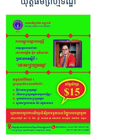
យុត្តិធម៌ព្រហ្មទណ្ឌ