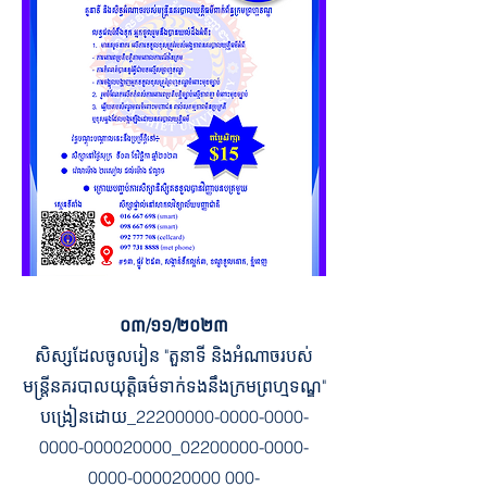
០៣/១១/២០២៣
សិស្សដែលចូលរៀន "តួនាទី និងអំណាចរបស់
មន្ត្រីនគរបាលយុត្តិធម៌ទាក់ទងនឹងក្រមព្រហ្មទណ្ឌ"
បង្រៀនដោយ​_22200000-0000-0000-
0000-000020000_02200000-0000-
0000-000020000 000-