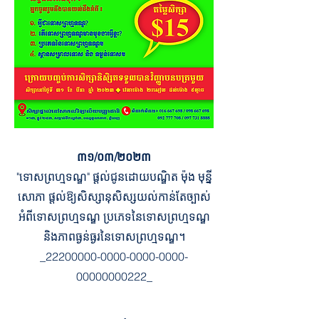
៣១/០៣/២០២៣
"ទោសព្រហ្មទណ្ឌ" ផ្តល់ជូនដោយបណ្ឌិត ម៉ុង មុន្នី
សោភា ផ្តល់ឱ្យសិស្សានុសិស្សយល់កាន់តែច្បាស់
អំពីទោសព្រហ្មទណ្ឌ ប្រភេទនៃទោសព្រហ្មទណ្ឌ
និងភាពធ្ងន់ធ្ងរនៃទោសព្រហ្មទណ្ឌ។
_22200000-0000-0000-0000-
00000000222_