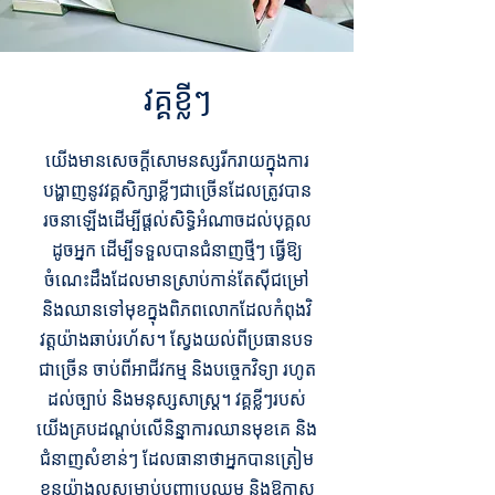
វគ្គខ្លីៗ
យើងមានសេចក្តីសោមនស្សរីករាយក្នុងការ
បង្ហាញនូវវគ្គសិក្សាខ្លីៗជាច្រើនដែលត្រូវបាន
រចនាឡើងដើម្បីផ្តល់សិទ្ធិអំណាចដល់បុគ្គល
ដូចអ្នក ដើម្បីទទួលបានជំនាញថ្មីៗ ធ្វើឱ្យ
ចំណេះដឹងដែលមានស្រាប់កាន់តែស៊ីជម្រៅ
និងឈានទៅមុខក្នុងពិភពលោកដែលកំពុងវិ
វត្តយ៉ាងឆាប់រហ័ស។ ស្វែងយល់ពីប្រធានបទ
ជាច្រើន ចាប់ពីអាជីវកម្ម និងបច្ចេកវិទ្យា រហូត
ដល់ច្បាប់ និងមនុស្សសាស្ត្រ។ វគ្គខ្លីៗរបស់
យើងគ្របដណ្តប់លើនិន្នាការឈានមុខគេ និង
ជំនាញសំខាន់ៗ ដែលធានាថាអ្នកបានត្រៀម
ខ្លួនយ៉ាងល្អសម្រាប់បញ្ហាប្រឈម និងឱកាស