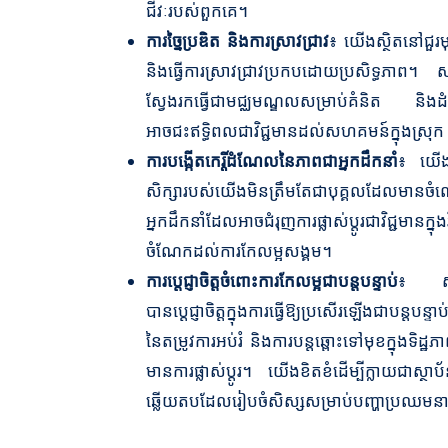
ជីវៈរបស់ពួកគេ។
ការច្នៃប្រឌិត និងការស្រាវជ្រាវ
៖ យើងស្ថិតនៅជួរមុខ
និងធ្វើការស្រាវជ្រាវប្រកបដោយប្រសិទ្ធភាព។
ស្វែងរកធ្វើជាមជ្ឈមណ្ឌលសម្រាប់គំនិត និ
អាចជះឥទ្ធិពលជាវិជ្ជមានដល់សហគមន៍ក្នុងស្រ
ការបង្កើតកេរ្តិ៍ដំណែលនៃភាពជាអ្នកដឹកនាំ
៖ យើងស
សិក្សារបស់យើងមិនត្រឹមតែជាបុគ្គលដែលមានចំណេះ
អ្នកដឹកនាំដែលអាចជំរុញការផ្លាស់ប្តូរជាវិជ្ជមានក
ចំណែកដល់ការកែលម្អសង្គម។
ការប្តេជ្ញាចិត្តចំពោះការកែលម្អជាបន្តបន្ទាប់
៖ សាក
បានប្តេជ្ញាចិត្តក្នុងការធ្វើឱ្យប្រសើរឡើងជាបន្តបន្ទា
នៃតម្រូវការអប់រំ និងការបន្តឆ្ពោះទៅមុខក្នុងទិដ
មានការផ្លាស់ប្តូរ។ យើងខិតខំដើម្បីក្លាយជា
ឆ្លើយតបដែលរៀបចំសិស្សសម្រាប់បញ្ហាប្រឈ