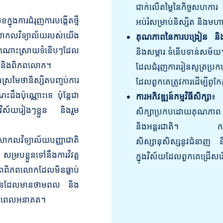
ជាក់លើតម្លៃនៃកិច្ចសហការ ន
ក្នុងការជំរុញការបង្កើតថ្មី
អប់រំសម្រាប់និស្សិត និងម
 សាកលវិទ្យាល័យរបស់យើង
គុណភាពនៃការបង្រៀន និងបរ
ងដំណោះស្រាយទំនើបៗដែល
និងសម្ភារៈទំនើបទាន់សម័
ុក និងពិភពលោក។
ដែលជំរុញការរៀនសូត្រប្រក
្រមៃថានិស្សិតបញ្ចប់ការ
ដែលពួកគេត្រូវការដើម្បីពូកែ
ដឹងប៉ុណ្ណោះទេ ប៉ុន្តែជា
ការអភិវឌ្ឍន៍កម្មវិធីសិក្សា
៖ ស
្នុងវិស័យរៀងៗខ្លួន និងរួម
សិក្សាប្រកបដោយគុណភាព ដែ
និងអន្តរជាតិ។ កម្មវិធី
លវិទ្យាល័យបញ្ញាជាតិ
សិស្សានុសិស្សនូវជំនាញ 
ប់ សម្របខ្លួនទៅនឹងការវិវត្ត
ក្នុងវិស័យដែលពួកគេជ្រើស
្ឋភាពពិភពលោកដែលមិនធ្លាប់
ស្ថាប័នដែលមានថាមពល និង
មនាពេលអនាគត។