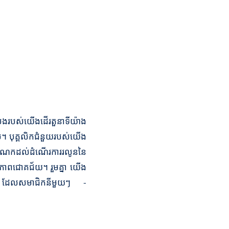
្រែងរបស់យើងដើរតួនាទីយ៉ាង
ចូល។ បុគ្គលិកជំនួយរបស់យើង
ចំណែកដល់ដំណើរការរលូននៃ
ងភាពជោគជ័យ។ រួមគ្នា យើង
ក្សា ដែលសមាជិកនីមួយៗ -