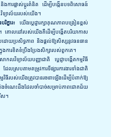
ិងការផ្លាស់ប្តូរគំនិត ដើម្បីបង្កើនបទពិសោធន៍
ហាវិទ្យាល័យរបស់យើង។
ិក្ខារ
៖ យើងប្តេជ្ញារក្សាគុណភាពបង្រៀនខ្ពស់
យ។ គោលដៅរបស់យើងគឺដើម្បីបង្កើតបរិយាកាស
បដោយប្រសិទ្ធភាព និងផ្តល់ឱ្យសិស្សនូវធនធាន
ក្នុងការខិតខំប្រឹងប្រែងសិក្សារបស់ពួកគេ។
ាកលវិទ្យាល័យបញ្ញាជាតិ ប្តេជ្ញាបង្កើតកម្មវិធី
លស្របតាមតម្រូវការទីផ្សារការងារទាំងជាតិ
របស់យើងត្រូវបានរចនាឡើងដើម្បីបំពាក់ឱ្យ
និងចំណេះដឹងដែលចាំបាច់សម្រាប់ភាពជោគជ័យ
រើស។