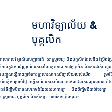
មហាវិទ្យាល័យ &
បុគ្គលិក
ៅសាកលវិទ្យាល័យបញ្ញាជាតិ សាស្រ្តាចារ្យ និងបុគ្គលិកដែលខិតខំប្រឹងប
ំខាន់ក្នុងការជំរុញបរិយាកាសនៃឧត្តមភាព ការច្នៃប្រឌិត និងការដាក់បញ្
ួមបញ្ចូលស្មើភាពគ្នាចំពោះគ្រួសារសាកលវិទ្យាល័យរបស់យើង រួម
្រតិបត្តិការប្រចាំថ្ងៃ បង្កើតបរិយាកាសអំណោយផលដល់ការលូតលាស់ និ
ិតខំចិញ្ចឹមបីបាច់សហគមន៍ដែលសហការគ្នា និងចិញ្ចឹមបីបាច់ថែរ
ាស្ត្រាចារ្យ បុគ្គលិក និងសិស្ស - អាចរីកចម្រើនបាន។