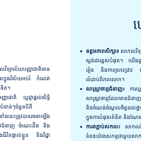
ប
ឧត្តមភាពសិក្សា៖
សាកលវិទ្យា
ស្តង់ដារខ្ពស់បំផុត។ យើងផ
យាល័យបញ្ញាជាតិមាន
រៀន និងការស្រាវជ្រាវ ដ
ក្នុងវិស័យអប់រំ កំណត់
លំដាប់ពិភពលោក។
្រឌិត។
សាស្ត្រាចារ្យជំនាញ
៖ ការប្ដ
ជាតិ ប្តេជ្ញាផ្តល់សិទ្ធិ
សាស្រ្តាចារ្យដែលមានជំនា
ខាន់ៗចំនួនបីគឺ
និងចំណង់ចំណូលចិត្តដល់ថ្
ាំងនេះត្រូវបានរចនាឡើង
ក្នុងការបំផុសគំនិត និងណ
ើងនូវជំនាញ ចំណេះដឹង និង
ការតភ្ជាប់សកល
៖ សាកលវិទ
វិតផ្ទាល់ខ្លួន និងវិជ្ជា
ទំនងយ៉ាងសកម្មជាមួយសា