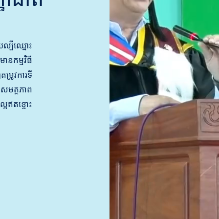
្បីឈ្មោះ
នកម្មវិធី
រូវការទី
សមត្ថភាព
ល្អឥតខ្ចោះ