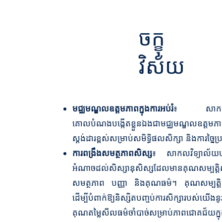
ចក្ខុ
វិស័យ
មជ្ឈមណ្ឌលឧត្តមភាពក្នុងការអប់រំ
៖ សាកលវិទ្
គោលបំណងបង្កើតខ្លួនឯងជាមជ្ឈមណ្ឌលឧត្តមភាព
ស្តង់ដារខ្ពស់សម្រាប់សមិទ្ធិផលសិក្សា និងការច្នៃប
ការពង្រឹងសមត្ថភាពសិស្ស
៖ សាកលវិទ្យាល័យបញ្ញា
អំណាចដល់សិស្សានុសិស្សដែលមានគុណសម្បត្តិសំ
សមត្ថភាព បញ្ញា និងគុណធម៌។ គុណសម្បត្តិទ
ដើម្បីបំពាក់ឱ្យនិស្សិតបញ្ចប់ការសិក្សារបស់យ
គុណតម្លៃសីលធម៌ចាំបាច់សម្រាប់ភាពជោគជ័យក្នុងជី