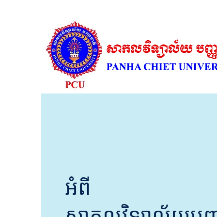
អំពី
សាកលវិទ្យាល័យបញ្ញ