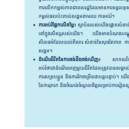
ការលើកកម្ពស់ភាពជាពលរដ្ឋដែលមានការទទ
កម្ពស់ផលប៉ះពាល់សង្គមតាមរយៈការអប់រំ។
ការអប់រំផ្អែកលើតម្លៃ
៖ ស្ថាប័នរបស់យើងផ្តោតសំខាន
នៅក្នុងសិស្សរបស់យើង។ យើងមានបំណងបណ្តុះ
សីលធម៌ដែលយល់ពីសារៈសំខាន់នៃសុចរិតភាព ការយល
សង្គម។
ដំណើរជីវិតនៃការចង់ដឹងចង់ឃើញ
៖ សាកលវិទ្យា
អប់រំថាជាដំណើរពេញមួយជីវិតដែលត្រូវបានសម្គ
ការសម្របខ្លួន និងការរីកចម្រើនជាបន្តបន្ទាប់។ យើង
នៃការរុករក និងចំណង់ចំណូលចិត្តសម្រាប់ការរៀនស