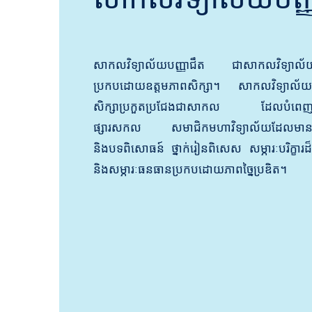
សាកលវិទ្យាល័យបញ្ញាជឹត ជាសាកលវិទ្យាល័យល
ប្រកបដោយឧត្តមភាពសិក្សា។ សាកលវិទ្យាល័យមា
សិក្សាប្រកួតប្រជែងជាសាកល ដែលបំពេញតម្
ផ្សារសកល សមាជិកមហាវិទ្យាល័យដែលមាន
និងបទពិសោធន៍ ថ្នាក់រៀនពិសេស សម្ភារៈបរិក្ខារដ៏
និងសម្ភារៈធនធានប្រកបដោយភាពច្នៃប្រឌិត។