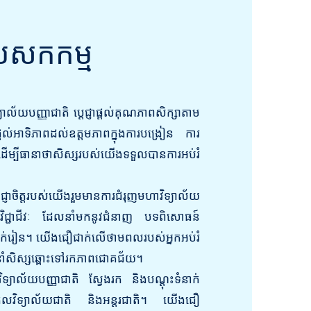
េសកកម្ម
ល័យបញ្ញាជាតិ ប្តេជ្ញាផ្តល់គុណភាពសិក្សាតាម
្តល់អាទិភាពដល់ឧត្តមភាពក្នុងការបង្រៀន ការ
ើម្បីធានាថាសិស្សរបស់យើងទទួលបានការអប់រំ
េជ្ញាចិត្តរបស់យើងរួមមានការជំរុញមហាវិទ្យាល័យ
ញវិជ្ជាជីវៈ ដែលនាំមកនូវជំនាញ បទពិសោធន៍
នាក់រៀន។ យើងជឿជាក់លើថាមពលរបស់អ្នកអប់រំ
ែនាំសិស្សឆ្ពោះទៅរកភាពជោគជ័យ។
្យាល័យបញ្ញាជាតិ ស្វែងរក និងបណ្តុះទំនាក់
កលវិទ្យាល័យជាតិ និងអន្តរជាតិ។ យើងជឿ