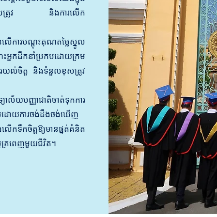
ួលខុសត្រូវ និងការលើក
់លើការបណ្តុះគុណតម្លៃស្នូល
អ្នកដឹកនាំប្រកបដោយក្រម
់ចិត្ត និងទំនួលខុសត្រូវ
ល័យបញ្ញាជាតិចាត់ទុកការ
ាល់ដោយការចង់ដឹងចង់ឃើញ
លើកទឹកចិត្តឱ្យមានផ្នត់គំនិត
ូត្រពេញមួយជីវិត។