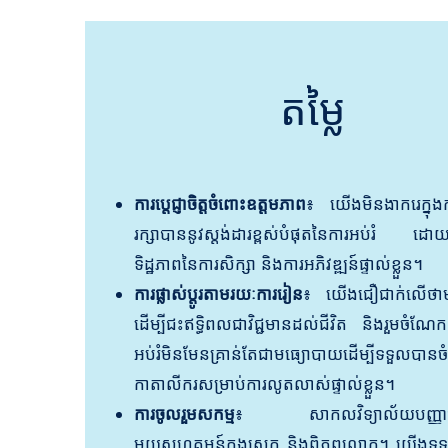
តម្លៃ
ការប្តេជ្ញាចិត្តចំពោះឧត្តមភាព
៖ យើងមិនងាករេក្នុងការ
រក្សាបាននូវស្តង់ដារខ្ពស់បំផុតនៃការអប់រំ ដោយខិត
ទិដ្ឋភាពនៃការសិក្សា និងការអភិវឌ្ឍន៍ផ្ទាល់ខ្លួន។
ការផ្លាស់ប្តូរតាមរយៈការរៀន
៖ យើងជឿជាក់លើថាមពលផ
ដើម្បីជះឥទ្ធិពលជាវិជ្ជមានដល់ជីវិត និងរួមចំណែ
អប់រំមិនមែនគ្រាន់តែជាមធ្យោបាយដើម្បីទទួលបានចំ
កាតាលីករសម្រាប់ការលូតលាស់ផ្ទាល់ខ្លួន។
ការចូលរួមសកម្ម
៖ សាកលវិទ្យាល័យបញ្ញាជីត
មួយសហគមន៍ក្នុងស្រុក និងពិភពលោក។ យើងទទួលស