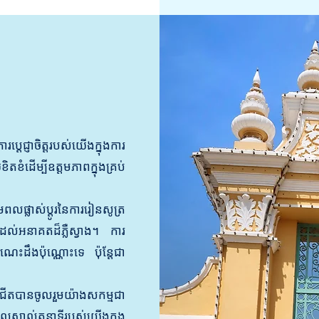
ប្តេជ្ញាចិត្តរបស់យើងក្នុងការ
ខំដើម្បីឧត្តមភាពក្នុងគ្រប់
្លាស់ប្តូរនៃការរៀនសូត្រ
កដល់អនាគតដ៏ភ្លឺស្វាង។ ការ
ណេះដឹងប៉ុណ្ណោះទេ ប៉ុន្តែជា
បានចូលរួមយ៉ាងសកម្មជា
្គាល់តួនាទីរបស់យើងក្នុង