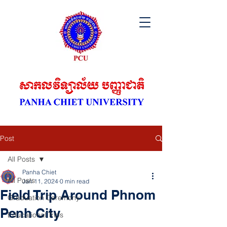
Post
All Posts
Panha Chiet
All Posts
Jan 11, 2024
0 min read
Field Trip Around Phnom
Graduation Ceremony
Penh City
Educational Trips