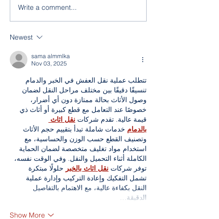
Write a comment...
Debate Competition
Educational Fiel
Hosted by the Red
the Parliament
Cross Cambodia
Newest
sama almmlka
Nov 03, 2025
تتطلب عملية نقل العفش في الخبر والدمام 
تنسيقًا دقيقًا بين مختلف مراحل النقل لضمان 
وصول الأثاث بحالة ممتازة دون أي أضرار، 
خصوصًا عند التعامل مع قطع كبيرة أو أثاث ذي 
قيمة عالية. تقدم شركات 
نقل اثاث 
بالدمام
 خدمات شاملة تبدأ بتقييم حجم الأثاث 
وتصنيف القطع حسب الوزن والحساسية، مع 
استخدام مواد تغليف متخصصة لضمان الحماية 
الكاملة أثناء التحميل والنقل. وفي الوقت نفسه، 
توفر شركات 
نقل اثاث بالخبر
 حلولًا مبتكرة 
تشمل التفكيك وإعادة التركيب وإدارة عملية 
النقل بكفاءة عالية، مع الاهتمام بالتفاصيل 
الدقيقة…
Show More